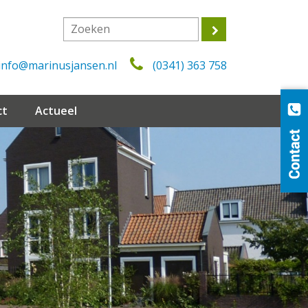
info@marinusjansen.nl
(0341) 363 758
ct
Actueel