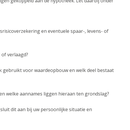
gen gekoppeld aan de hypotheek. Let daarbij onder
srisicoverzekering en eventuele spaar-, levens- of
 of verlaagd?
jk gebruikt voor waardeopbouw en welk deel bestaat
en welke aannames liggen hieraan ten grondslag?
sluit dit aan bij uw persoonlijke situatie en