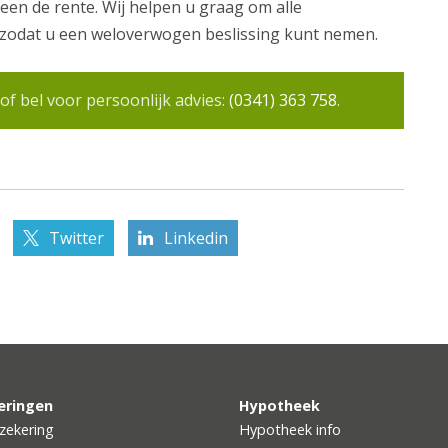
een de rente. Wij helpen u graag om alle
, zodat u een weloverwogen beslissing kunt nemen.
f bel voor persoonlijk advies:
(0341) 363 758
.
Twitter
Linkedin
eringen
Hypotheek
zekering
Hypotheek info