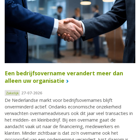
Een bedrijfsovername verandert meer dan
alleen uw organisatie
27-07-2026
Zakelijk
De Nederlandse markt voor bedrijfsovernames blijft
onverminderd actief. Ondanks economische onzekerheid
verwachten overnameadviseurs ook dit jaar veel transacties in
het midden- en kleinbedrijf. Bij een overname gaat de
aandacht vaak uit naar de financiering, medewerkers en
klanten. Minder zichtbaar is dat zo'n overname ook het
risicoprofiel van een onderneming verandert. Juist daarom is