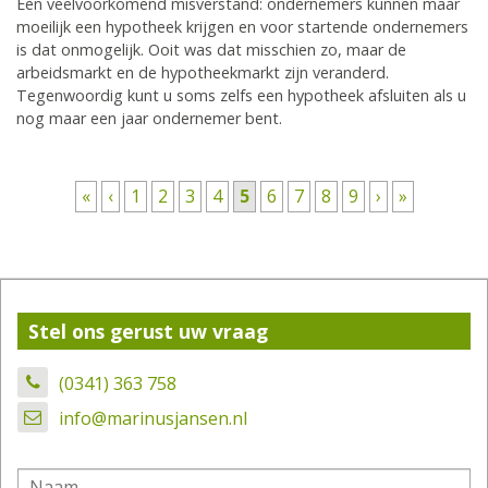
Een veelvoorkomend misverstand: ondernemers kunnen maar
moeilijk een hypotheek krijgen en voor startende ondernemers
is dat onmogelijk. Ooit was dat misschien zo, maar de
arbeidsmarkt en de hypotheekmarkt zijn veranderd.
Tegenwoordig kunt u soms zelfs een hypotheek afsluiten als u
nog maar een jaar ondernemer bent.
Pagina's
«
‹
1
2
3
4
5
6
7
8
9
›
»
Stel ons gerust uw vraag
(0341) 363 758
info@marinusjansen.nl