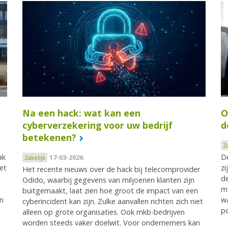
m
Na een hack: wat kan een
O
cyberverzekering voor uw bedrijf
d
betekenen?
Z
ak
De
17-03-2026
Zakelijk
et
zi
Het recente nieuws over de hack bij telecomprovider
de
Odido, waarbij gegevens van miljoenen klanten zijn
ma
buitgemaakt, laat zien hoe groot de impact van een
en
wa
cyberincident kan zijn. Zulke aanvallen richten zich niet
po
alleen op grote organisaties. Ook mkb-bedrijven
worden steeds vaker doelwit. Voor ondernemers kan