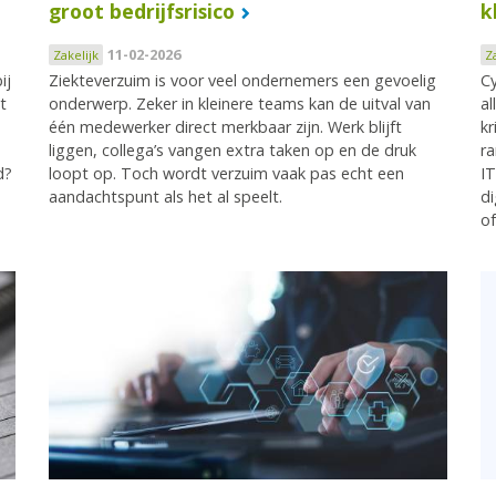
groot bedrijfsrisico
k
11-02-2026
Zakelijk
Z
ij
Ziekteverzuim is voor veel ondernemers een gevoelig
Cy
t
onderwerp. Zeker in kleinere teams kan de uitval van
al
één medewerker direct merkbaar zijn. Werk blijft
kr
liggen, collega’s vangen extra taken op en de druk
ra
d?
loopt op. Toch wordt verzuim vaak pas echt een
IT
aandachtspunt als het al speelt.
di
of