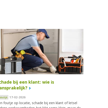
chade bij een klant: wie is
ansprakelijk?
17-02-2026
akelijk
n foutje op locatie, schade bij een klant of letsel
jdens werkzaamheden: het lijkt soms klein, maar de