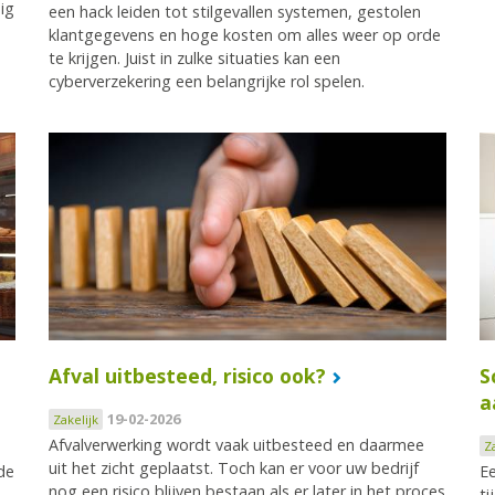
ig
een hack leiden tot stilgevallen systemen, gestolen
klantgegevens en hoge kosten om alles weer op orde
te krijgen. Juist in zulke situaties kan een
cyberverzekering een belangrijke rol spelen.
Afval uitbesteed, risico ook?
S
a
19-02-2026
Zakelijk
Afvalverwerking wordt vaak uitbesteed en daarmee
Z
uit het zicht geplaatst. Toch kan er voor uw bedrijf
de
Ee
nog een risico blijven bestaan als er later in het proces
ti