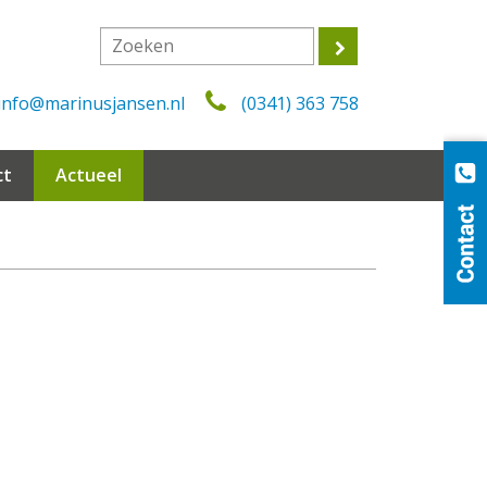
info@marinusjansen.nl
(0341) 363 758
ct
Actueel