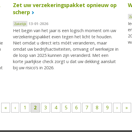
,
Zet uw verzekeringspakket opnieuw op
W
scherp
Z
Ie
13-01-2026
Zakelijk
en
Het begin van het jaar is een logisch moment om uw
20
verzekeringspakket even tegen het licht te houden.
wa
ie
Niet omdat u direct iets móét veranderen, maar
n
omdat uw bedrijfsactiviteiten, omvang of werkwijze in
de loop van 2025 kunnen zijn veranderd. Met een
korte jaarlijkse check zorgt u dat uw dekking aansluit
nt
bij uw risico’s in 2026.
«
‹
1
2
3
4
5
6
7
8
9
›
»