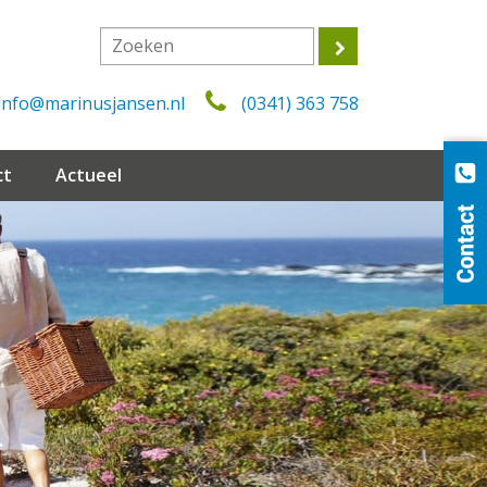
info@marinusjansen.nl
(0341) 363 758
ct
Actueel