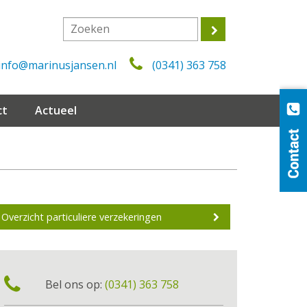
info@marinusjansen.nl
(0341) 363 758
ct
Actueel
Overzicht particuliere verzekeringen
Bel ons op:
(0341) 363 758