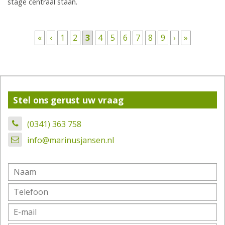
stage centraal staan.
Pagina's
«
‹
1
2
3
4
5
6
7
8
9
›
»
Stel ons gerust uw vraag
(0341) 363 758
info@marinusjansen.nl