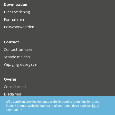
Downloaden
Dienstverlening
Formulieren
Polisvoorwaarden
Contact
Contactformulier
Schade melden
Wijziging doorgeven
Overig
Cookiebeleid
Disclaimer
Privacy
Wij gebruiken cookies om onze website goed te laten functioneren.
Bezoek je onze website, dan ga je akkoord met deze cookies.
Meer
informatie >