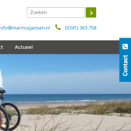
info@marinusjansen.nl
(0341) 363 758
ct
Actueel