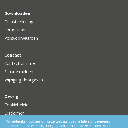
Downloaden
Dienstverlening
Formulieren
Polisvoorwaarden
Contact
Contactformulier
Schade melden
Wijziging doorgeven
Overig
Cookiebeleid
Disclaimer
Privacy
Wij gebruiken cookies om onze website goed te laten functioneren.
Bezoek je onze website, dan ga je akkoord met deze cookies.
Meer