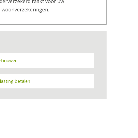
derverzekerd raakt voor uw
t woonverzekeringen.
rbouwen
lasting betalen