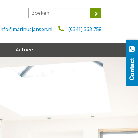
info@marinusjansen.nl
(0341) 363 758
ct
Actueel