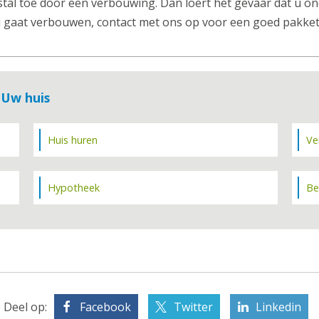
l toe door een verbouwing. Dan loert het gevaar dat u on
u gaat verbouwen, contact met ons op voor een goed pakke
 Uw huis
Huis huren
Ve
Hypotheek
Be
Deel op:
Facebook
Twitter
Linkedin