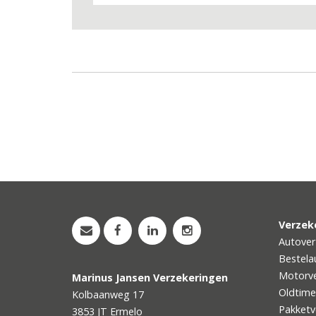
Verzek
Autover
Bestela
Motorve
Marinus Jansen Verzekeringen
Oldtime
Kolbaanweg 17
Pakketv
3853 JT
Ermelo