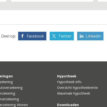
Deel op:
Facebook
Twitter
Linkedin
eringen
Hypotheek
zekering
Hypotheek info
utoverzekering
Overzicht hypotheekrente
rzekering
Maximale hypotheek
rverzekering
erzekering Wonen
Downloaden