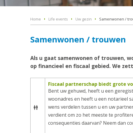
Home
Life events
Uw gezin
Samenwonen / tr
Samenwonen / trouwen
Als u gaat samenwonen of trouwen, wor
op financieel en fiscaal gebied. We zet
Fiscaal partnerschap biedt grote v
Bent uw gehuwd, heeft u een geregis
woonadres en heeft u een notarieel sa
wens verdelen tussen u en uw partner
verdient om zo het meeste te profiteren
consequenties daarvan? Neem dan co